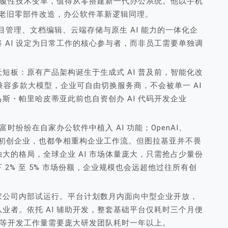
了颠覆性技术变革，值得从零搭建新一代办公系统。他以手机
基亚老旧零部件改造，办公软件革新逻辑同理。
项目管理、文档编辑、云端存储与原生 AI 能力的一体化企
 AI 设定为日常工作的核心参与者，而非员工需要单独调
短板：原有产品架构诞生于生成式 AI 普及前，智能化改
支持兼容多款大模型，企业可自由切换服务商，不会被单一 AI
斯・帕里哈皮蒂亚此前也自资创办 AI 代码开发企业
时纷纷在自家办公软件中植入 AI 功能；OpenAI、
等效率工具初创企业，也都争相重构企业工作流。但图拉基亚并不畏
大的格局，全球企业 AI 市场体量庞大，只需抢占少量份
2% 至 5% 市场份额，企业规模也会远超他过往所有创
 等多家公司内部试运行。平台计划数月内面向中型企业开放，
业者。依托 AI 辅助开发，整套基础平台仅耗时三个月便
，同等开发工作量需要庞大研发团队耗时一年以上。