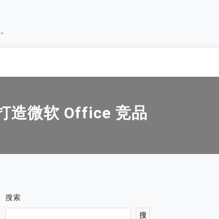
历。
造微软 Office 竞品
搜索
搜