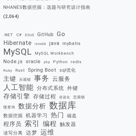
NHANES数据挖掘：选题与研究设计指南
(2,064)
Go
GitHub
.NET
C#
DDoS
Hibernate
java
mybatis
innodb
MySQL
MySQL Workbench
Node.js
oracle
redis
Python
php
Spring Boot
sql优化
Rust
Ruby
事务
主键
云服务
乐观锁
人工智能
分布式系统
外键
存储引擎
存储过程
悲观锁
容器化
数据库
数据分析
慢查询
热门
机器学习
数据挖掘
磁盘
索引
编程
程序员
触发器
运维
达梦
读写分离