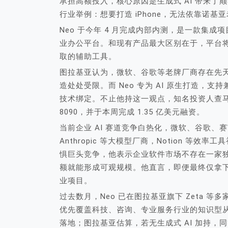
承担高额投入，核心原因是生成式 AI 带来
行业举例：想要打造 iPhone，无法依靠诺
Neo 于今年 4 月完成内部内测，是一款集成
业办公平台。和现有产品最大区别在于，平台将
取的辅助工具。
图拉基亚认为，微软、谷歌等老牌厂商存在先天
造处处受限。而 Neo 专为 AI 原生打造，
技术绑定。不止他持这一观点，知名投资人查马
8090，并于本周完成 1.35 亿美元融资。
当前企业 AI 赛道竞争白热化，微软、谷歌、赛富
Anthropic 等大模型厂商，Notion 
惧巨头竞争，他表示企业软件市场不存在一家独
额就能形成可观规模。他直言，即便最终仅拿下 
业项目。
过去数月，Neo 已在图拉基亚旗下 Zeta
优先覆盖科技、咨询、专业服务行业的知识型从
落地；图拉基亚估算，若无生成式 AI 加持