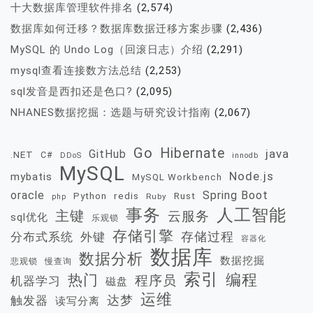
十大数据库管理软件排名
(2,574)
数据库如何迁移？数据库数据迁移方案步骤
(2,436)
MySQL 的 Undo Log（回滚日志）介绍
(2,291)
mysql查看连接数方法总结
(2,253)
sql发音是西扣还是色口?
(2,095)
NHANES数据挖掘：选题与研究设计指南
(2,067)
Go
Hibernate
java
GitHub
.NET
C#
DDoS
innodb
MySQL
Node.js
mybatis
MySQL Workbench
oracle
Spring Boot
redis
Rust
Python
Ruby
php
事务
人工智能
主键
云服务
sql优化
乐观锁
存储引擎
存储过程
分布式系统
外键
容器化
数据库
数据分析
数据挖掘
慢查询
悲观锁
索引
热门
编程
程序员
机器学习
磁盘
运维
达梦
触发器
读写分离