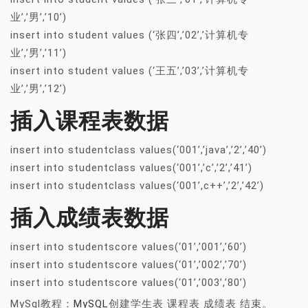
业’,’男’,’10’)
insert into student values (‘张四’,’02’,’计算机专
业’,’男’,’11’)
insert into student values (‘王五’,’03’,’计算机专
业’,’男’,’12’)
插入课程表数据
insert into studentclass values(‘001’,’java’,’2’,’40’)
insert into studentclass values(‘001’,’c’,’2’,’41’)
insert into studentclass values(‘001’,c++’,’2’,’42’)
插入成绩表数据
insert into studentscore values(‘01’,’001’,’60’)
insert into studentscore values(‘01’,’002’,’70’)
insert into studentscore values(‘01’,’003’,’80’)
MySql教程：
MySQL
创建学生表 课程表 成绩表 结束。