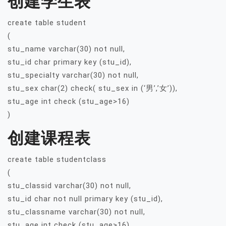
创建学生表
create table student
(
stu_name varchar(30) not null,
stu_id char primary key (stu_id),
stu_specialty varchar(30) not null,
stu_sex char(2) check( stu_sex in (‘男’,’女’)),
stu_age int check (stu_age>16)
)
创建课程表
create table studentclass
(
stu_classid varchar(30) not null,
stu_id char not null primary key (stu_id),
stu_classname varchar(30) not null,
stu_age int check (stu_age>16),