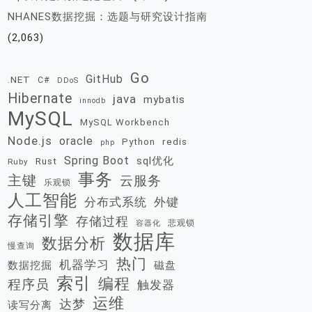
NHANES数据挖掘：选题与研究设计指南
(2,063)
Go
GitHub
.NET
C#
DDoS
Hibernate
java
mybatis
innodb
MySQL
MySQL Workbench
Node.js
oracle
redis
Python
php
Spring Boot
sql优化
Rust
Ruby
事务
主键
云服务
乐观锁
人工智能
分布式系统
外键
存储引擎
存储过程
悲观锁
容器化
数据库
数据分析
慢查询
热门
机器学习
数据挖掘
磁盘
索引
编程
程序员
触发器
运维
达梦
读写分离