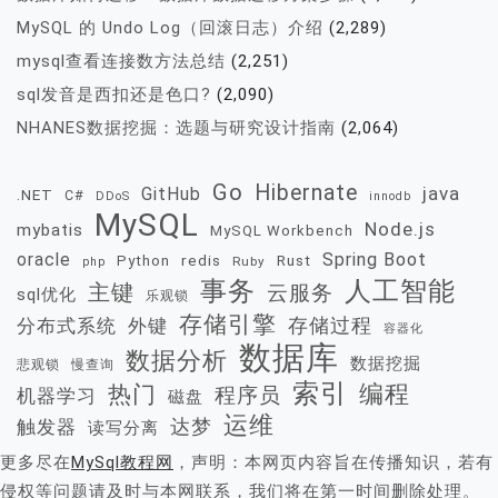
MySQL 的 Undo Log（回滚日志）介绍
(2,289)
mysql查看连接数方法总结
(2,251)
sql发音是西扣还是色口?
(2,090)
NHANES数据挖掘：选题与研究设计指南
(2,064)
Go
Hibernate
java
GitHub
.NET
C#
DDoS
innodb
MySQL
Node.js
mybatis
MySQL Workbench
oracle
Spring Boot
redis
Rust
Python
Ruby
php
事务
人工智能
主键
云服务
sql优化
乐观锁
存储引擎
存储过程
分布式系统
外键
容器化
数据库
数据分析
数据挖掘
慢查询
悲观锁
索引
热门
编程
程序员
机器学习
磁盘
运维
达梦
触发器
读写分离
更多尽在
MySql教程网
，声明：本网页内容旨在传播知识，若有
侵权等问题请及时与本网联系，我们将在第一时间删除处理。